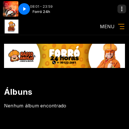
08:01 - 23:59
I 17.08 COMPLETO
orró 24h
Forró 24h
001 ACORDA QUI 17.08 COMPLETO
MENU
Álbuns
Nenhum álbum encontrado