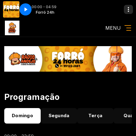
00:00 - 04:59
u o Forró - Eliezer Setton_128k
Forró 24h
Forró 24h
ELIEZER SETTON Eu Sou o Forró - Eliezer
MENU
Programação
Domingo
Segunda
Terça
Quar