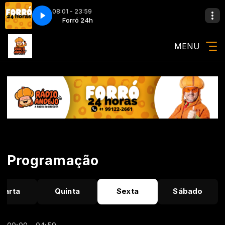
08:01 - 23:59
 CAFÉ - SOU CAMINHONEIRO
Forró 24h
Forró 24h
MARQUINHOS CAFÉ - SOU CAMINHONEIRO
MENU
Programação
uarta
Quinta
Sexta
Sábado