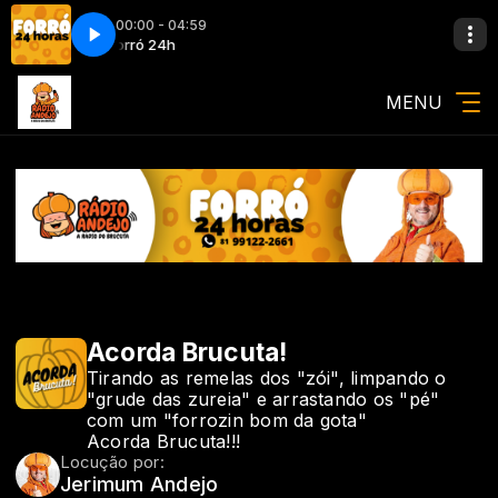
00:00 - 04:59
erto Galileu
ó 24h
Forró 24h
Erasmo Miguel - Um certo Galileu
MENU
Acorda Brucuta!
Tirando as remelas dos "zói", limpando o
"grude das zureia" e arrastando os "pé"
com um "forrozin bom da gota"
Acorda Brucuta!!!
Locução por:
Jerimum Andejo